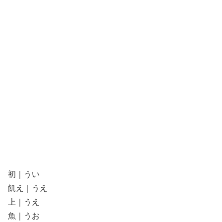
初｜うい
飢え｜うえ
上｜うえ
魚｜うお