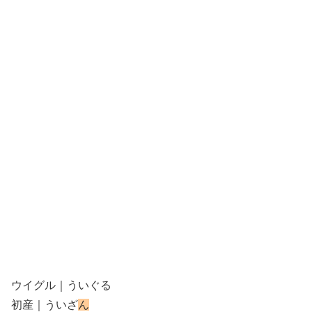
ウイグル｜ういぐる
初産｜ういざ
ん