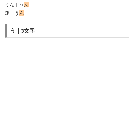
うん｜う
ん
運｜う
ん
う｜3文字