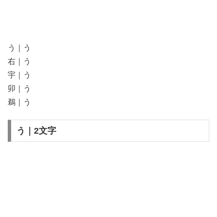
う｜う
右｜う
宇｜う
卯｜う
鵜｜う
う｜2文字