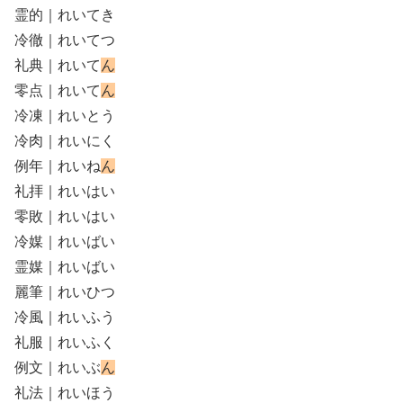
霊的｜れいてき
冷徹｜れいてつ
礼典｜れいて
ん
零点｜れいて
ん
冷凍｜れいとう
冷肉｜れいにく
例年｜れいね
ん
礼拝｜れいはい
零敗｜れいはい
冷媒｜れいばい
霊媒｜れいばい
麗筆｜れいひつ
冷風｜れいふう
礼服｜れいふく
例文｜れいぶ
ん
礼法｜れいほう