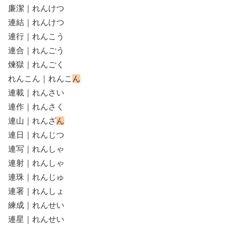
廉潔｜れんけつ
連結｜れんけつ
連行｜れんこう
連合｜れんごう
煉獄｜れんごく
れんこん｜れんこ
ん
連載｜れんさい
連作｜れんさく
連山｜れんざ
ん
連日｜れんじつ
連写｜れんしゃ
連射｜れんしゃ
連珠｜れんじゅ
連署｜れんしょ
練成｜れんせい
連星｜れんせい