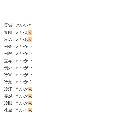
霊域｜れいいき
霊園｜れいえ
ん
冷温｜れいお
ん
例会｜れいかい
例解｜れいかい
霊界｜れいかい
例外｜れいがい
冷害｜れいがい
冷覚｜れいかく
冷汗｜れいか
ん
霊感｜れいか
ん
冷眼｜れいが
ん
礼金｜れいき
ん