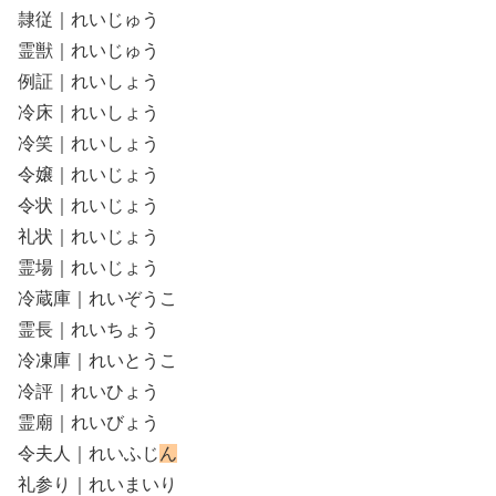
隷従｜れいじゅう
霊獣｜れいじゅう
例証｜れいしょう
冷床｜れいしょう
冷笑｜れいしょう
令嬢｜れいじょう
令状｜れいじょう
礼状｜れいじょう
霊場｜れいじょう
冷蔵庫｜れいぞうこ
霊長｜れいちょう
冷凍庫｜れいとうこ
冷評｜れいひょう
霊廟｜れいびょう
令夫人｜れいふじ
ん
礼参り｜れいまいり