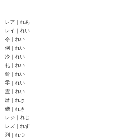
レア｜れあ
レイ｜れい
令｜れい
例｜れい
冷｜れい
礼｜れい
鈴｜れい
零｜れい
霊｜れい
暦｜れき
礫｜れき
レジ｜れじ
レズ｜れず
列｜れつ