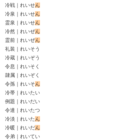
冷戦｜れいせ
ん
冷泉｜れいせ
ん
霊泉｜れいせ
ん
冷然｜れいぜ
ん
霊前｜れいぜ
ん
礼装｜れいそう
冷蔵｜れいぞう
令息｜れいそく
隷属｜れいぞく
令孫｜れいそ
ん
冷帯｜れいたい
例題｜れいだい
令達｜れいたつ
冷淡｜れいた
ん
冷暖｜れいだ
ん
令弟｜れいてい