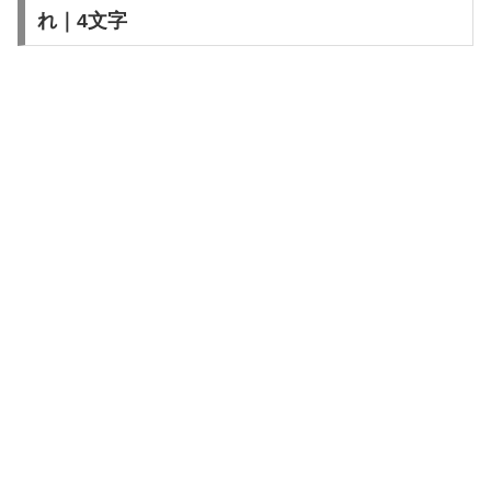
れ｜4文字