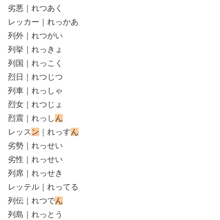
劣悪｜れつあく
レッカー｜れっかあ
列外｜れつがい
列挙｜れっきょ
列国｜れっこく
烈日｜れつじつ
列車｜れっしゃ
烈女｜れつじょ
烈震｜れっし
ん
レッス
ン
｜れっす
ん
劣勢｜れっせい
劣性｜れっせい
列席｜れっせき
レッテル｜れってる
列伝｜れつで
ん
列島｜れっとう