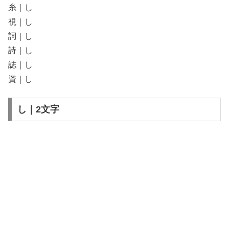
糸｜し
視｜し
詞｜し
詩｜し
誌｜し
資｜し
し｜2文字