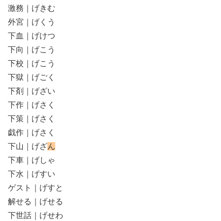
激務｜げきむ
外宮｜げくう
下血｜げけつ
下向｜げこう
下校｜げこう
下獄｜げごく
下剤｜げざい
下作｜げさく
下策｜げさく
戯作｜げさく
下山｜げざ
ん
下車｜げしゃ
下水｜げすい
ゲスト｜げすと
解せる｜げせる
下世話｜げせわ