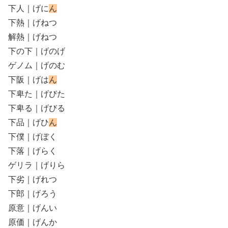
下人｜げに
ん
下熱｜げねつ
解熱｜げねつ
下の下｜げのげ
ゲノム｜げのむ
下阪｜げは
ん
下卑た｜げびた
下卑る｜げびる
下品｜げひ
ん
下僕｜げぼく
下落｜げらく
ゲリラ｜げりら
下劣｜げれつ
下郎｜げろう
原意｜げんい
原価｜げんか