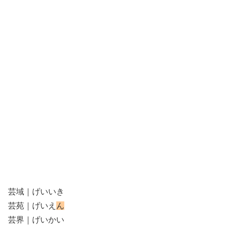
芸域｜げいいき
芸苑｜げいえ
ん
芸界｜げいかい