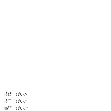
芸妓｜げいぎ
芸子｜げいこ
囈語｜げいご