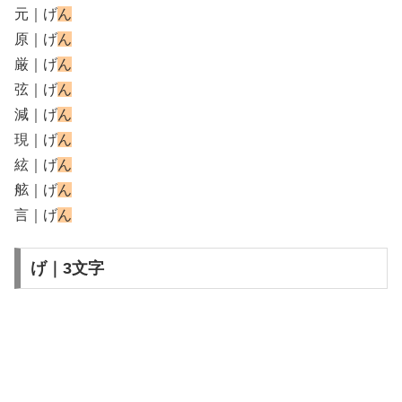
元｜げ
ん
原｜げ
ん
厳｜げ
ん
弦｜げ
ん
減｜げ
ん
現｜げ
ん
絃｜げ
ん
舷｜げ
ん
言｜げ
ん
げ｜3文字