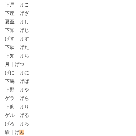
下戸｜げこ
下座｜げざ
夏至｜げし
下知｜げじ
げす｜げす
下駄｜げた
下知｜げち
月｜げつ
げに｜げに
下馬｜げば
下野｜げや
ゲラ｜げら
下痢｜げり
ゲル｜げる
げろ｜げろ
験｜げ
ん