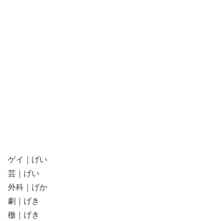
ゲイ｜げい
芸｜げい
外科｜げか
劇｜げき
檄｜げき