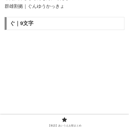
群雄割拠｜ぐんゆうかっきょ
ぐ｜9文字
【単語】あいうえお順まとめ