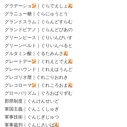
グラデーショ
ン
｜ぐらでえしょ
ん
グラニュー糖｜ぐらにゅうとう
グランドスラム｜ぐらんどすらむ
グランドピアノ｜ぐらんどぴあの
グリーンピース｜ぐりいんぴいす
グリーンベルト｜ぐりいんべると
グルタミン酸｜ぐるたみんさ
ん
グレートデー
ン
｜ぐれえとでえ
ん
グレーハウンド｜ぐれえはうんど
グレゴリオ暦｜ぐれごりおれき
グレコローマ
ン
｜ぐれころおま
ん
グローバリズム｜ぐろおばりずむ
郡県制度｜ぐんけんせいど
軍国主義｜ぐんこくしゅぎ
軍事技術｜ぐんじぎじゅつ
軍事裁判｜ぐんじさいば
ん